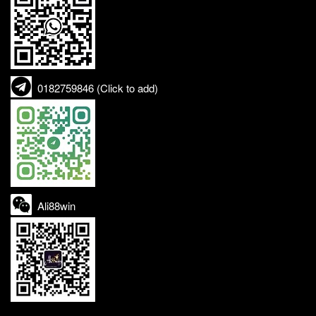
0182759846 (Click to add)
Ali88win