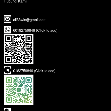
Hubungi Kami:
ali88win@gmail.com
60182759846 (Click to add)
0182759846 (Click to add)