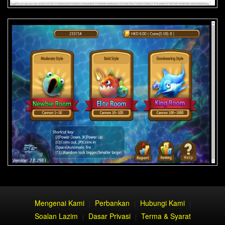
Mengenai Kami
Perbankan
Hubungi Kami
|
|
|
Soalan Lazim
Dasar Privasi
Terma & Syarat
|
|