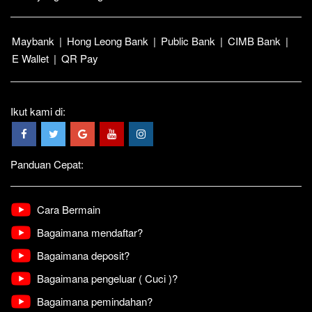
Maybank
|
Hong Leong Bank
|
Public Bank
|
CIMB Bank
|
E Wallet
|
QR Pay
Ikut kami di:
Panduan Cepat:
Cara Bermain
Bagaimana mendaftar?
Bagaimana deposit?
Bagaimana pengeluar ( Cuci )?
Bagaimana pemindahan?