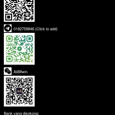
0182759846 (Click to add)
Ali88win
Bank yang disokong: