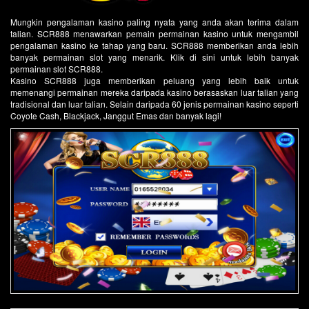
Mungkin pengalaman kasino paling nyata yang anda akan terima dalam
talian. SCR888 menawarkan pemain permainan kasino untuk mengambil
pengalaman kasino ke tahap yang baru. SCR888 memberikan anda lebih
banyak permainan slot yang menarik. Klik di sini untuk lebih banyak
permainan slot SCR888.
Kasino SCR888 juga memberikan peluang yang lebih baik untuk
memenangi permainan mereka daripada kasino berasaskan luar talian yang
tradisional dan luar talian. Selain daripada 60 jenis permainan kasino seperti
Coyote Cash, Blackjack, Janggut Emas dan banyak lagi!