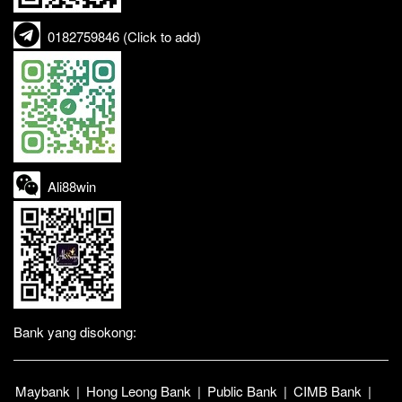
0182759846 (Click to add)
Ali88win
Bank yang disokong:
Maybank
|
Hong Leong Bank
|
Public Bank
|
CIMB Bank
|