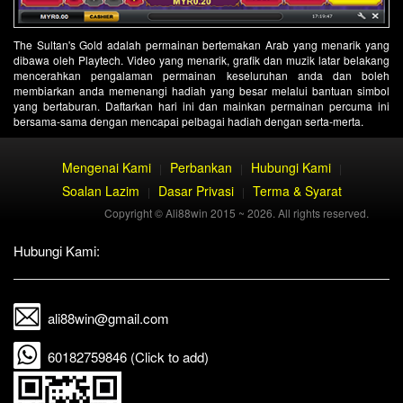
The Sultan's Gold adalah permainan bertemakan Arab yang menarik yang
dibawa oleh Playtech. Video yang menarik, grafik dan muzik latar belakang
mencerahkan pengalaman permainan keseluruhan anda dan boleh
membiarkan anda memenangi hadiah yang besar melalui bantuan simbol
yang bertaburan. Daftarkan hari ini dan mainkan permainan percuma ini
bersama-sama dengan mencapai pelbagai hadiah dengan serta-merta.
Mengenai Kami
Perbankan
Hubungi Kami
|
|
|
Soalan Lazim
Dasar Privasi
Terma & Syarat
|
|
Copyright © Ali88win 2015 ~ 2026. All rights reserved.
Hubungi Kami:
ali88win@gmail.com
60182759846 (Click to add)