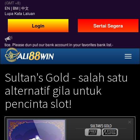
(GMT +8)
EN
|
BM
|
中文
Lupa Kata Laluan
Login
Sertai Segera
ice. Please dun put our bank account in your favorites bank list.-
Toggle
naviga
Sultan's Gold - salah satu
alternatif gila untuk
pencinta slot!