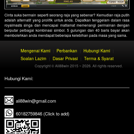
Cinta suka bermain seperti seorang raja yang sebenar? Kemudian raja putih
adalah alternatif yang prolifik untuk anda. Dapatkan tenggelam dalam rasa
royalmasts singa dan mencapai matlamat memenangi permainan dengan
berputar pelbagai kombinasi simbol. 5 gulungan dan 40 baris bayar akan
membolehkan anda mendapat beberapa kelebihan pada masa yang sama.
Mengenai Kami
Perbankan
Hubungi Kami
|
|
|
Soalan Lazim
Dasar Privasi
Terma & Syarat
|
|
Copyright © Ali88win 2015 ~ 2026. All rights reserved.
Hubungi Kami:
ali88win@gmail.com
60182759846 (Click to add)