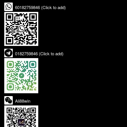
60182759846 (Click to add)
0182759846 (Click to add)
Ali88win