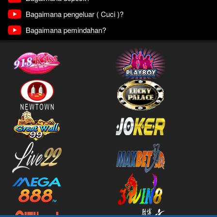
Bagaimana pengeluar ( Cuci )?
Bagaimana pemindahan?