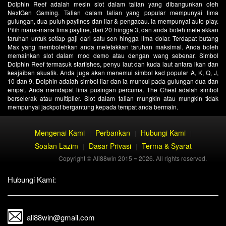
Dolphin Reef adalah mesin slot dalam talian yang dibangunkan oleh
NextGen Gaming. Talian dalam talian yang popular mempunyai lima
gulungan, dua puluh paylines dan liar & pengacau. Ia mempunyai auto-play.
Pilih mana-mana lima payline, dari 20 hingga 3, dan anda boleh meletakkan
taruhan untuk setiap gaji dari satu sen hingga lima dolar. Terdapat butang
Max yang membolehkan anda meletakkan taruhan maksimal. Anda boleh
memainkan slot dalam mod demo atau dengan wang sebenar. Simbol
Dolphin Reef
termasuk starfishes, penyu laut dan kuda laut antara ikan dan
keajaiban akuatik. Anda juga akan menemui simbol kad popular A, K, Q, J,
10 dan 9. Dolphin adalah simbol liar dan ia muncul pada gulungan dua dan
empat. Anda mendapat lima pusingan percuma. The Chest adalah simbol
berselerak atau multiplier. Slot dalam talian mungkin atau mungkin tidak
mempunyai jackpot bergantung kepada tempat anda bermain.
Mengenai Kami
Perbankan
Hubungi Kami
|
|
|
Soalan Lazim
Dasar Privasi
Terma & Syarat
|
|
Copyright © Ali88win 2015 ~ 2026. All rights reserved.
Hubungi Kami:
ali88win@gmail.com