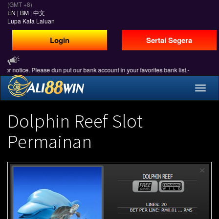
(GMT +8)
EN
|
BM
|
中文
Lupa Kata Laluan
Login
Sertai Segera
 notice. Please dun put our bank account in your favorites bank list.-
Toggle
naviga
Dolphin Reef Slot
Permainan