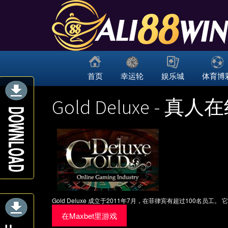
首页
幸运轮
娱乐城
体育博
Gold Deluxe - 
Gold Deluxe
成立于2011年7月，在菲律宾有超过100名员工。
在Maxbet里游戏