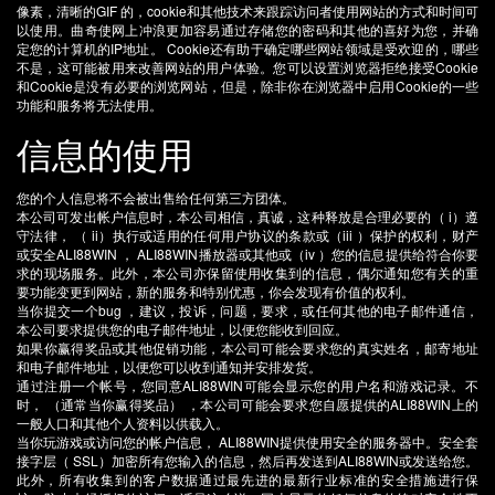
像素，清晰的GIF 的，cookie和其他技术来跟踪访问者使用网站的方式和时间可
以使用。曲奇使网上冲浪更加容易通过存储您的密码和其他的喜好为您，并确
定您的计算机的IP地址。 Cookie还有助于确定哪些网站领域是受欢迎的，哪些
不是，这可能被用来改善网站的用户体验。您可以设置浏览器拒绝接受Cookie
和Cookie是没有必要的浏览网站，但是，除非你在浏览器中启用Cookie的一些
功能和服务将无法使用。
信息的使用
您的个人信息将不会被出售给任何第三方团体。
本公司可发出帐户信息时，本公司相信，真诚，这种释放是合理必要的（ i）遵
守法律， （ ii）执行或适用的任何用户协议的条款或（iii ）保护的权利，财产
或安全ALI88WIN ， ALI88WIN播放器或其他或（iv ）您的信息提供给符合你要
求的现场服务。此外，本公司亦保留使用收集到的信息，偶尔通知您有关的重
要功能变更到网站，新的服务和特别优惠，你会发现有价值的权利。
当你提交一个bug ，建议，投诉，问题，要求，或任何其他的电子邮件通信，
本公司要求提供您的电子邮件地址，以便您能收到回应。
如果你赢得奖品或其他促销功能，本公司可能会要求您的真实姓名，邮寄地址
和电子邮件地址，以便您可以收到通知并安排发货。
通过注册一个帐号，您同意ALI88WIN可能会显示您的用户名和游戏记录。不
时， （通常当你赢得奖品） ，本公司可能会要求您自愿提供的ALI88WIN上的
一般人口和其他个人资料以供载入。
当你玩游戏或访问您的帐户信息， ALI88WIN提供使用安全的服务器中。安全套
接字层（ SSL）加密所有您输入的信息，然后再发送到ALI88WIN或发送给您。
此外，所有收集到的客户数据通过最先进的最新行业标准的安全措施进行保