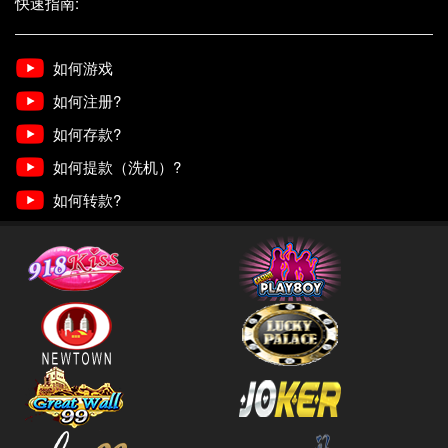
快速指南:
如何游戏
如何注册?
如何存款?
如何提款（洗机）?
如何转款?