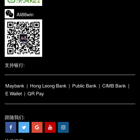
Ali88win
支持银行:
Maybank
|
Hong Leong Bank
|
Public Bank
|
CIMB Bank
|
E Wallet
|
QR Pay
跟随我们: