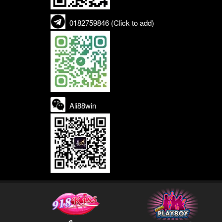
0182759846 (Click to add)
Ali88win