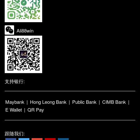
Ali88win
支持银行:
Maybank
|
Hong Leong Bank
|
Public Bank
|
CIMB Bank
|
E Wallet
|
QR Pay
跟随我们: