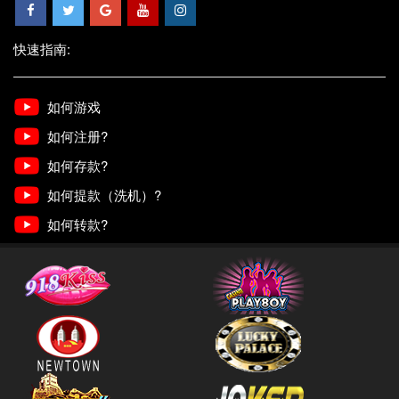
快速指南:
如何游戏
如何注册?
如何存款?
如何提款（洗机）?
如何转款?