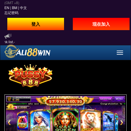
(GMT +8)
EN
|
BM
|
中文
忘记密码
登入
现在加入
list.-
Toggle
naviga