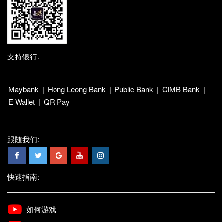
支持银行:
Maybank
|
Hong Leong Bank
|
Public Bank
|
CIMB Bank
|
E Wallet
|
QR Pay
跟随我们:
快速指南:
如何游戏